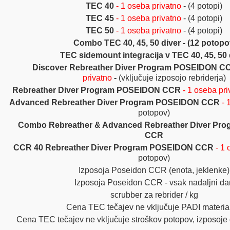
TEC 40
- 1 oseba privatno
- (4 potopi)
TEC 45
- 1 oseba privatno
- (4 potopi)
TEC 50
- 1 oseba privatno
- (4 potopi)
Combo
TEC 40, 45, 50 diver - (12 potopo
TEC sidemount integracija v TEC 40, 45, 50 
Discover Rebreather Diver Program POSEIDON 
privatno
-
(vključuje izposojo rebriderja)
Rebreather Diver Program POSEIDON CCR
- 1 oseba pri
Advanced Rebreather Diver Program
POSEIDON CCR
- 
potopov)
Combo Rebreather & Advanced Rebreather Diver Pr
CCR
CCR 40 Rebreather Diver Program
POSEIDON CCR
- 1
potopov)
Izposoja Poseidon CCR (enota, jeklenke)
Izposoja Poseidon CCR - vsak nadaljni da
scrubber za rebrider / kg
Cena TEC tečajev ne vključuje PADI materia
Cena TEC tečajev ne vključuje stroškov potopov, izposoje 