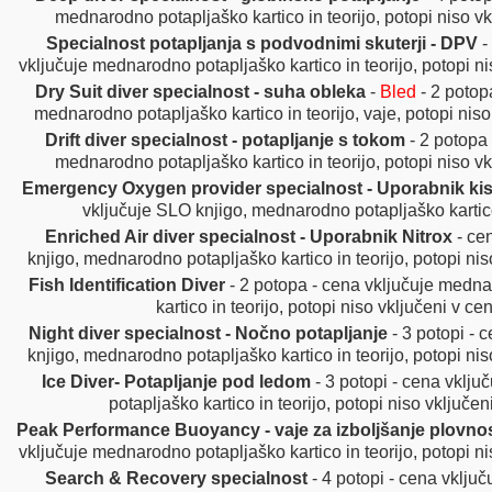
mednarodno potapljaško kartico in teorijo, potopi niso vk
Specialnost potapljanja s podvodnimi skuterji - DPV
-
vključuje mednarodno potapljaško kartico in teorijo, potopi ni
Dry Suit diver specialnost - suha obleka
-
Bled
-
2 potop
mednarodno potapljaško kartico in teorijo, vaje, potopi niso
Drift diver specialnost - potapljanje s tokom
- 2 potopa 
mednarodno potapljaško kartico in teorijo, potopi niso vk
Emergency Oxygen provider specialnost - Uporabnik ki
vključuje SLO knjigo, mednarodno potapljaško kartico 
Enriched Air diver specialnost - Uporabnik Nitrox
- ce
knjigo, mednarodno potapljaško kartico in teorijo, potopi nis
Fish Identification Diver
- 2 potopa - cena vključuje medn
kartico in teorijo, potopi niso vključeni v ce
Night diver specialnost - Nočno potapljanje
- 3 potopi - 
knjigo, mednarodno potapljaško kartico in teorijo, potopi nis
Ice Diver- Potapljanje pod ledom
- 3 potopi - cena vklj
potapljaško kartico in teorijo, potopi niso vključen
Peak Performance Buoyancy - vaje za izboljšanje plovnos
vključuje mednarodno potapljaško kartico in teorijo, potopi ni
Search & Recovery specialnost
- 4 potopi - cena vklj