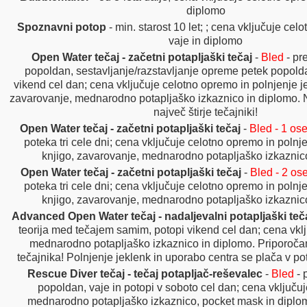
diplomo
Spoznavni potop
- min. starost 10 let; ; cena vključuje celo
vaje in diplomo
Open Water tečaj - začetni potapljaški tečaj
-
Bled
- pr
popoldan, sestavljanje/razstavljanje opreme petek popolda
vikend cel dan; cena vključuje celotno opremo in polnjenje j
zavarovanje, mednarodno potapljaško izkaznico in diplomo. N
največ štirje tečajniki!
Open Water tečaj - začetni potapljaški tečaj
-
Bled - 1 os
poteka tri cele dni; cena vključuje celotno opremo in polnj
knjigo, zavarovanje, mednarodno potapljaško izkaznic
Open Water tečaj - začetni potapljaški tečaj
-
Bled - 2 ose
poteka tri cele dni; cena vključuje celotno opremo in polnj
knjigo, zavarovanje, mednarodno potapljaško izkaznic
Advanced Open Water tečaj - nadaljevalni potapljaški teč
teorija med tečajem samim, potopi vikend cel dan; cena vkl
mednarodno potapljaško izkaznico in diplomo. Priporoč
tečajnika! Polnjenje jeklenk in uporabo centra se plača v p
Rescue Diver tečaj - tečaj potapljač-reševalec
-
Bled
- 
popoldan, vaje in potopi v soboto cel dan; cena vključu
mednarodno potapljaško izkaznico, pocket mask in diplo