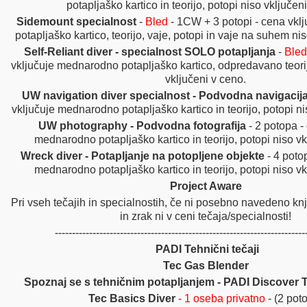
potapljaško kartico in teorijo, potopi niso vključen
Sidemount specialnost
-
Bled
-
1CW + 3 potopi - cena vkl
potapljaško kartico, teorijo, vaje, potopi in vaje na suhem ni
Self-Reliant diver - specialnost SOLO potapljanja
-
Bled
vključuje mednarodno potapljaško kartico, odpredavano teorij
vključeni v ceno.
UW navigation diver specialnost - Podvodna navigacij
vključuje mednarodno potapljaško kartico in teorijo, potopi ni
UW photography - Podvodna fotografija
- 2 potopa -
mednarodno potapljaško kartico in teorijo, potopi niso vk
Wreck diver - Potapljanje na potopljene objekte
- 4 potop
mednarodno potapljaško kartico in teorijo, potopi niso vk
Project Aware
Pri vseh tečajih in specialnostih, če ni posebno navedeno kn
in zrak ni v ceni tečaja/specialnosti!
-------------------------------------------------------------------------
PADI Tehnični tečaji
Tec Gas Blender
Spoznaj se s tehničnim potapljanjem - PADI Discover 
Tec Basics Diver
- 1 oseba privatno
- (2 pot