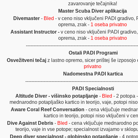
zavarovanje tečajnika!
Master Scuba Diver aplikacija
Divemaster
-
Bled
- v ceno niso vključeni PADI gradivo, 
oprema, zrak -
1 oseba privatno
Assistant Instructor
-
v ceno niso vključeni PADI gradivo,
oprema, zrak -
1 oseba privatno
-------------------------------------------------------------------------
Ostali PADI Programi
Osvežitveni tečaj
z lastno opremo, sicer prištej še izposojo 
privatno
Nadomestna PADI kartica
-------------------------------------------------------------------------
PADI Specialnosti
Altitude Diver - višinsko potapljanje
-
Bled
- 2 potopa 
mednarodno potapljaško kartico in teorijo, vaje, potopi niso
Aware Coral Reef Conversation
- cena vključuje medna
kartico in teorijo, potopi niso vključeni v ce
Dive Against Debris
-
Bled
-
cena vključuje mednarodno pot
teorijo, vaje in vse potope; specialnost izvajamo v sklopu 
Deep diver specialnost - globinsko potapljanje
- 4 potop