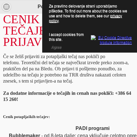
Za pravilno delovanje strani uporabljamo
Potapljaj se z nami! - Cenik
piškotke. To find out more about the cookies we
CENIK POTAPLJAŠKIH
use and how to delete them, see our
privacy
policy
.
TEČAJEV IN
I accept cookies from
PRIJAVNICA
this site.
Agree
Če se želiš prijaviti za potapljaški tečaj nas pokliči po
telefonu. Teoretični del tečaja se največkrat izvede preko zoom-a,
praktičen del pa na Bledu. Ob prijavi ti pošljemo ponudbo, za
udeležbo na tečaju je potrebno na TRR društva nakazati celoten
znesek, s tem si prijavljen-a na tečaj.
Za dodatne informacije o tečajih in cenah nas pokliči: +386 64
15 260!
Cenik potapljaških tečajev:
PADI programi
Bubblemaker
- od 8-leta dalje; cena vključuje celotno opre