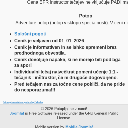
Cena EFR Instructor tečajev ne vključuje PADI mat
Potop
Adventure potop (potop v sklopu specialnosti). V ceni ni
Splošni pogoji
Cenik je veljaven od 01. 01. 2026.
Cenik je informativen in se lahko spremeni brez
predhodnega obvestila.
Cenik dovoljuje napake, ki ne morejo biti podlaga
za spor!
Individualni tečaj največkrat pomeni učenje 1:1 -
tečajnik : inštruktor, če ni drugače dogovorjeno.
Pred tečajem nas za točne cene pokliči, da ne pride
do nesporazuma!!!
FaLang translation system by Faboba
© 2026 Potapljaj se z nami!
Joomla!
is Free Software released under the GNU General Public
License.
Mobile version by
Mobile Joomla!