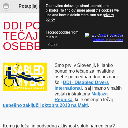
Za pravilno delovanje strani uporabljamo
Potapljaj se z nami! - DDI potapljaški tečaji
piškotke. To find out more about the cookies we
use and how to delete them, see our
privacy
policy
.
DDI POTAPLJAŠKI
TEČAJI ZA INVALIDNE
I accept cookies from
this site.
OSEBE
Agree
Smo prvi v Sloveniji, ki lahko
ponudimo tečaje za invalidne
osebe po mednarodno priznani
šoli
DDI - Disabled Divers
international
, saj imamo v naših
vrstah inštruktorja
Matjaža
Repnika
, ki je omenjen tečaj
uspešno zaključil oktobra 2013 na Malti
.
Komu je tečaj in podvodna aktivnost sploh namenjena?