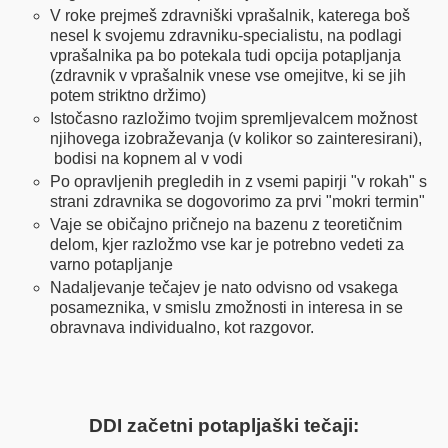
V roke prejmeš zdravniški vprašalnik, katerega boš
nesel k svojemu zdravniku-specialistu, na podlagi
vprašalnika pa bo potekala tudi opcija potapljanja
(zdravnik v vprašalnik vnese vse omejitve, ki se jih
potem striktno držimo)
Istočasno razložimo tvojim spremljevalcem možnost
njihovega izobraževanja (v kolikor so zainteresirani),
bodisi na kopnem al v vodi
Po opravljenih pregledih in z vsemi papirji "v rokah" s
strani zdravnika se dogovorimo za prvi "mokri termin"
Vaje se običajno pričnejo na bazenu z teoretičnim
delom, kjer razložmo vse kar je potrebno vedeti za
varno potapljanje
Nadaljevanje tečajev je nato odvisno od vsakega
posameznika, v smislu zmožnosti in interesa in se
obravnava individualno, kot razgovor.
DDI začetni potapljaški tečaji: