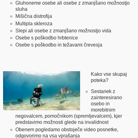
Gluhoneme osebe ali osebe z zmanjšano možnostjo
sluha
Mišična distrofija
Multipla skleroza
Slepi ali osebe z zmanjšano možnostjo vida
Osebe s poškodbo hrbtenice
Osebe s poškodbo in težavami črevesja
Kako vse skupaj
poteka?
Sestanek z
zainteresirano
osebo in
morebitnim
negovalcem, pomočnikom (spremljevalcem), kjer
predstavimo možnosti glede na invalidnost
Obenem pogledamo obstoječe video posnetke,
odgovorimo na vsa vprašanja