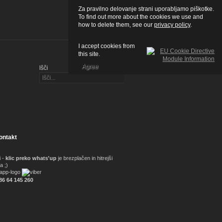
Za pravilno delovanje strani uporabljamo piškotke.
To find out more about the cookies we use and
how to delete them, see our
privacy policy
.
I accept cookies from
this site.
Agree
Išči
kontakt
i -
klic preko whats'up
je brezplačen in hitrejši
a ;)
86 64 145 260