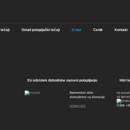
 tečaji
Ostali potapljaški tečaji
O nas
Cenik
Kontakt
En odstotek dohodnine nameni potapljanju
Hitri 
Namenitev dela
ne pozab
od tipkanj
dohodnine za donacije
GSM: +3
preberi več