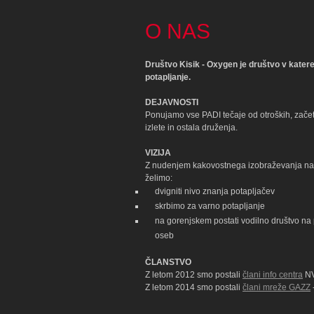
O NAS
Društvo Kisik - Oxygen je društvo v katere
potapljanje.
DEJAVNOSTI
Ponujamo vse PADI tečaje od otroških, začet
izlete in ostala druženja.
VIZIJA
Z nudenjem kakovostnega izobraževanja na 
želimo:
dvigniti nivo znanja potapljačev
skrbimo za varno potapljanje
na gorenjskem postati vodilno društvo na
oseb
ČLANSTVO
Z letom 2012 smo postali
člani info centra
NV
Z letom 2014 smo postali
člani mreže GAZZ