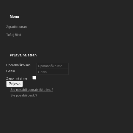
Menu
Zgradba strani
Tečaj Bled
Prijava na stran
Uporabniško ime
Geslo
Zapomni si me
Prijava
Ste pozabili uporabniško ime?
Ste pozabili geslo?