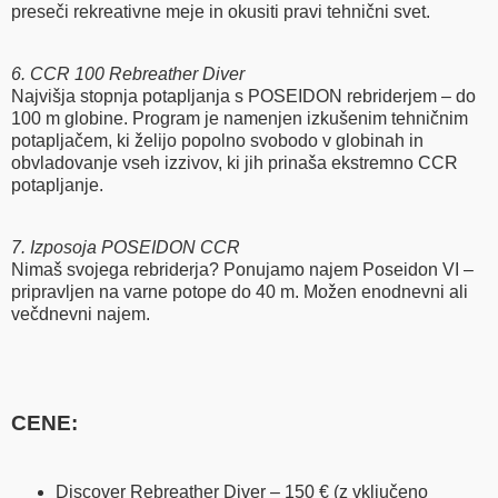
preseči rekreativne meje in okusiti pravi tehnični svet.
6. CCR 100 Rebreather Diver
Najvišja stopnja potapljanja s POSEIDON rebriderjem – do
100 m globine. Program je namenjen izkušenim tehničnim
potapljačem, ki želijo popolno svobodo v globinah in
obvladovanje vseh izzivov, ki jih prinaša ekstremno CCR
potapljanje.
7. Izposoja POSEIDON CCR
Nimaš svojega rebriderja? Ponujamo najem Poseidon VI –
pripravljen na varne potope do 40 m. Možen enodnevni ali
večdnevni najem.
CENE:
Discover Rebreather Diver – 150 € (z vključeno