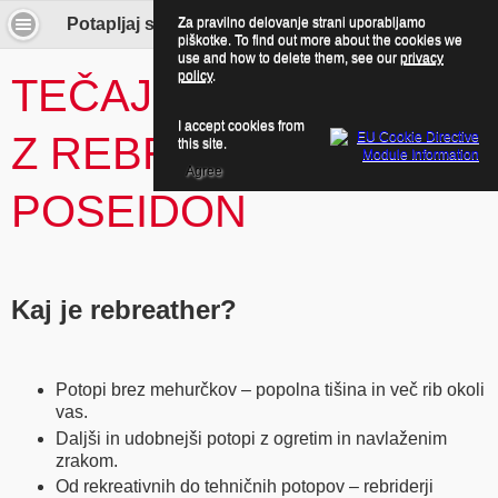
Za pravilno delovanje strani uporabljamo
Potapljaj se z nami! - Tečaji potapljanja z rebriderjem POSEIDON
piškotke. To find out more about the cookies we
use and how to delete them, see our
privacy
policy
.
TEČAJI POTAPLJANJA
I accept cookies from
Z REBRIDERJEM
this site.
Agree
POSEIDON
Kaj je rebreather?
Potopi brez mehurčkov – popolna tišina in več rib okoli
vas.
Daljši in udobnejši potopi z ogretim in navlaženim
zrakom.
Od rekreativnih do tehničnih potopov – rebriderji