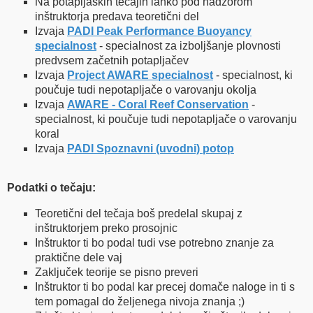
Na potapljaških tečajih lahko pod nadzorom
inštruktorja predava teoretični del
Izvaja
PADI Peak Performance Buoyancy
specialnost
- specialnost za izboljšanje plovnosti
predvsem začetnih potapljačev
Izvaja
Project AWARE specialnost
- specialnost, ki
poučuje tudi nepotapljače o varovanju okolja
Izvaja
AWARE - Coral Reef Conservation
-
specialnost, ki poučuje tudi nepotapljače o varovanju
koral
Izvaja
PADI Spoznavni (uvodni) potop
Podatki o tečaju:
Teoretični del tečaja boš predelal skupaj z
inštruktorjem preko prosojnic
Inštruktor ti bo podal tudi vse potrebno znanje za
praktične dele vaj
Zaključek teorije se pisno preveri
Inštruktor ti bo podal kar precej domače naloge in ti s
tem pomagal do željenega nivoja znanja ;)