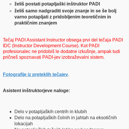
želiš postati potapljaški inštruktor PADI
želiš samo nadgraditi svoje znanje in se še bolj
varno potapljati z pridobljenim teoretičnim in
praktičnim znanjem
Tečaj PADI Assistant Instructor obsega prvi del tečaja PADI
IDC (Instructor Development Course). Kot PADI
profesionalec ne pridobiš le dodatne izkušnje, ampak tudi
pričneš spoznavati PADI-jev izobraževalni sistem.
Fotografije iz preteklih tečajev
.
Asistent inštruktorjeve
naloge:
Delo v potapljaških centrih in klubih
Delo na potapljaških čolnih in jahtah na eksotičnih
lokacijah