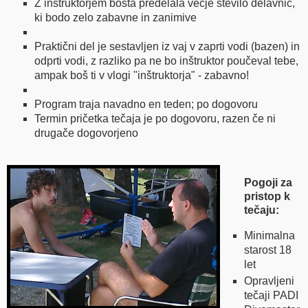
Z inštruktorjem bosta predelala večje število delavnic,
ki bodo zelo zabavne in zanimive
Praktični del je sestavljen iz vaj v zaprti vodi (bazen) in
odprti vodi, z razliko pa ne bo inštruktor poučeval tebe,
ampak boš ti v vlogi "inštruktorja" - zabavno!
Program traja navadno en teden; po dogovoru
Termin pričetka tečaja je po dogovoru, razen če ni
drugače dogovorjeno
Pogoji za
pristop k
tečaju:
Minimalna
starost 18
let
Opravljeni
tečaji PADI