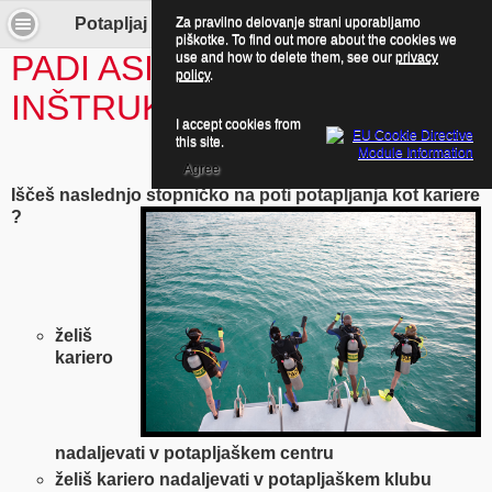
Za pravilno delovanje strani uporabljamo
Potapljaj se z nami! - Asistent Inštruktorja
piškotke. To find out more about the cookies we
PADI ASISTENT
use and how to delete them, see our
privacy
policy
.
INŠTRUKTORJA
I accept cookies from
this site.
Agree
Iščeš naslednjo stopničko na poti potapljanja kot kariere
?
želiš
kariero
nadaljevati v potapljaškem centru
želiš kariero nadaljevati v potapljaškem klubu