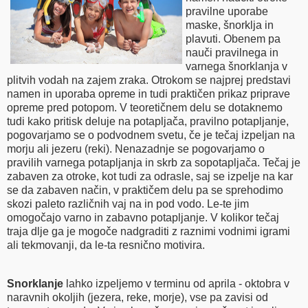
pravilne uporabe
maske, šnorklja in
plavuti. Obenem pa
nauči pravilnega in
varnega šnorklanja v
plitvih vodah na zajem zraka. Otrokom se najprej predstavi
namen in uporaba opreme in tudi praktičen prikaz priprave
opreme pred potopom. V teoretičnem delu se dotaknemo
tudi kako pritisk deluje na potapljača, pravilno potapljanje,
pogovarjamo se o podvodnem svetu, če je tečaj izpeljan na
morju ali jezeru (reki). Nenazadnje se pogovarjamo o
pravilih varnega potapljanja in skrb za sopotapljača. Tečaj je
zabaven za otroke, kot tudi za odrasle, saj se izpelje na kar
se da zabaven način, v praktičem delu pa se sprehodimo
skozi paleto različnih vaj na in pod vodo. Le-te jim
omogočajo varno in zabavno potapljanje. V kolikor tečaj
traja dlje ga je mogoče nadgraditi z raznimi vodnimi igrami
ali tekmovanji, da le-ta resnično motivira.
Snorklanje
lahko izpeljemo v terminu od aprila - oktobra v
naravnih okoljih (jezera, reke, morje), vse pa zavisi od