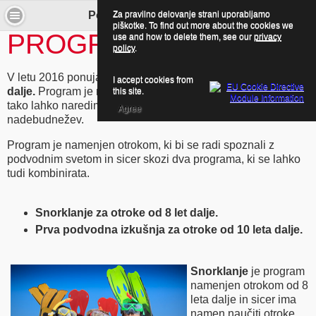
Za pravilno delovanje strani uporabljamo
Potapljaj se z nami! - Mladi
piškotke. To find out more about the cookies we
PROGRAMI ZA MLADE
use and how to delete them, see our
privacy
policy
.
V letu 2016 ponujamo program samo za
mlade od 8-leta
I accept cookies from
dalje.
Program je namenjen organiziranim skupinam, saj le
this site.
tako lahko naredimo privlačno ceno za največji užitek
Agree
nadebudnežev.
Program je namenjen otrokom, ki bi se radi spoznali z
podvodnim svetom in sicer skozi dva programa, ki se lahko
tudi kombinirata.
Snorklanje za otroke od 8 let dalje.
Prva podvodna izkušnja za otroke od 10 leta dalje.
Snorklanje
je program
namenjen otrokom od 8
leta dalje in sicer ima
namen naučiti otroke