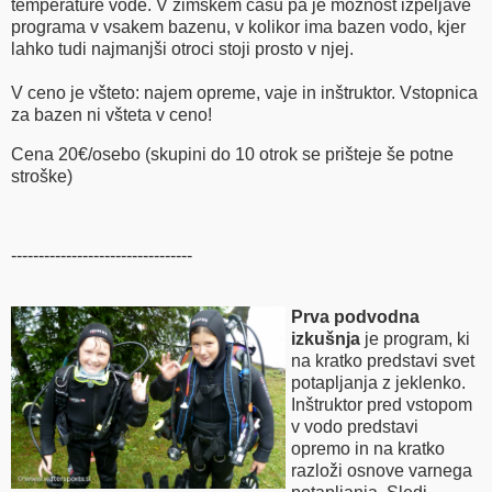
temperature vode. V zimskem času pa je možnost izpeljave
programa v vsakem bazenu, v kolikor ima bazen vodo, kjer
lahko tudi najmanjši otroci stoji prosto v njej.
V ceno je všteto: najem opreme, vaje in inštruktor. Vstopnica
za bazen ni všteta v ceno!
Cena 20€/osebo (skupini do 10 otrok se prišteje še potne
stroške)
---------------------------------
Prva podvodna
izkušnja
je program, ki
na kratko predstavi svet
potapljanja z jeklenko.
Inštruktor pred vstopom
v vodo predstavi
opremo in na kratko
razloži osnove varnega