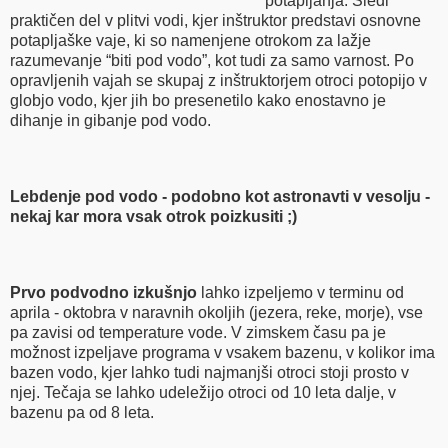
potapljanja. Sledi
praktičen del v plitvi vodi, kjer inštruktor predstavi osnovne
potapljaške vaje, ki so namenjene otrokom za lažje
razumevanje “biti pod vodo”, kot tudi za samo varnost. Po
opravljenih vajah se skupaj z inštruktorjem otroci potopijo v
globjo vodo, kjer jih bo presenetilo kako enostavno je
dihanje in gibanje pod vodo.
Lebdenje pod vodo - podobno kot astronavti v vesolju -
nekaj kar mora vsak otrok poizkusiti ;)
Prvo podvodno izkušnjo
lahko izpeljemo v terminu od
aprila - oktobra v naravnih okoljih (jezera, reke, morje), vse
pa zavisi od temperature vode. V zimskem času pa je
možnost izpeljave programa v vsakem bazenu, v kolikor ima
bazen vodo, kjer lahko tudi najmanjši otroci stoji prosto v
njej. Tečaja se lahko udeležijo otroci od 10 leta dalje, v
bazenu pa od 8 leta.